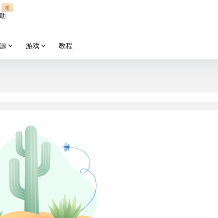
谢
助
源
游戏
教程