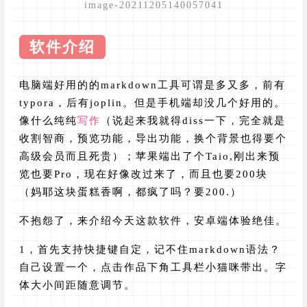
image-20211205140057041
软件介绍
电脑端好用的的markdown工具可谓是多又多，前有
typora，后有joplin。但是手机端却没几个好用的。
像什么纯纯
写作
（说起来我就得diss一下，完全就是
收割智商，预览功能，导出功能，换个背景也得要个
高级会员而且死贵）；苹果端出了个Taio,刚出来预
览也要Pro，现在好像改过来了，而且也要200块
（妈耶这块蛋糕香啊，都疯了吗？要200.）
不抱怨了，来介绍今天这款软件，安卓端体验绝佳。
1，首先支持快捷键自定，记不住markdown语法？
自己设置一个，点击作品下角工具栏小猫咪带出。字
体大小间距随意调节。