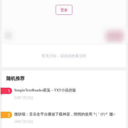
登录
提交
暂无讨论，说说你的看法吧
随机推荐
1
SimpleTextReader易笺 – TXT小说排版
23年7月23日
2
微软喵：音乐全平台播放下载神器，悄悄的使用┗|｀O′|┛ 嗷~
19年7月23日