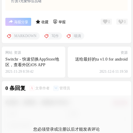
打赏1元爱你么么哒
0
0
海报分享
收藏
举报
MARKDOWN
写作
喵滴
网站
资源
资源
Switchr - 快速切换AppStore地
送给最好的ta v1.0 for android
区，查看外区iOS APP
2021-11-29 8:59:42
2021-12-6 11:19:50
0 条回复
A
M
文章作者
管理员
欢迎您，新朋友，感谢参与互动！
确认修改
您必须登录或注册以后才能发表评论