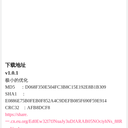
rrnUzr4g
v1.0
发布
MD5 ：F19369AA56D4887B62E22F78962EF110
SHA1 ：
84DD89D03AF6A35636FB6F6DDD59F26B7F1721FC
CRC32 ：245BD9DB
https://share.
一.cn.eu.org/EcNgJkNeLx9Ogckv9yEZiE8BF57AcThDVT_Q
wsfICfUK1w
本文链接：
https://www.appmiu.com/11903.html
声明：
本站为个人非盈利博客，资源均网络收集且免
费分享
无限制
，
无需登录
。资源仅供测试学习，请于
24小时内删除，任何个人或组织，在未征得本站同意
时，禁止复制、盗用、采集。请支持正版！如若侵犯
了您的合法权益，可
联系我们
处理。