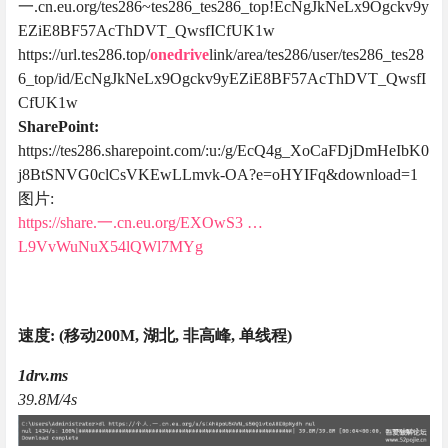
一.cn.eu.org/tes286~tes286_tes286_top!EcNgJkNeLx9Ogckv9y
EZiE8BF57AcThDVT_QwsfICfUK1w
https://url.tes286.top/
onedrive
link/area/tes286/user/tes286_tes28
6_top/id/EcNgJkNeLx9Ogckv9yEZiE8BF57AcThDVT_QwsfI
CfUK1w
SharePoint:
https://tes286.sharepoint.com/:u:/g/EcQ4g_XoCaFDjDmHeIbK0
j8BtSNVG0clCsVKEwLLmvk-OA?e=oHYIFq&download=1
图片:
https://share.一.cn.eu.org/EXOwS3 …
L9VvWuNuX54lQWl7MYg
速度: (移动200M, 湖北, 非高峰, 单线程)
1drv.ms
39.8M/4s