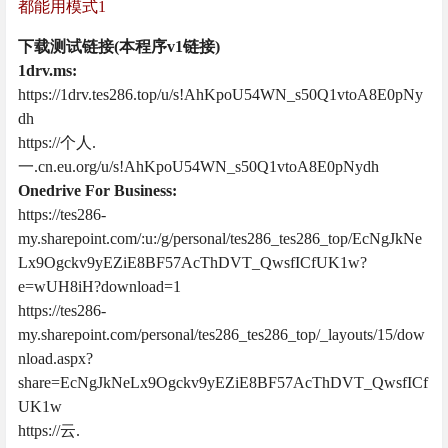
都能用模式1
下载测试链接(本程序v1链接)
1drv.ms:
https://1drv.tes286.top/u/s!AhKpoU54WN_s50Q1vtoA8E0pNy
dh
https://个人.
一.cn.eu.org/u/s!AhKpoU54WN_s50Q1vtoA8E0pNydh
Onedrive For Business:
https://tes286-
my.sharepoint.com/:u:/g/personal/tes286_tes286_top/EcNgJkNe
Lx9Ogckv9yEZiE8BF57AcThDVT_QwsfICfUK1w?
e=wUH8iH?download=1
https://tes286-
my.sharepoint.com/personal/tes286_tes286_top/_layouts/15/dow
nload.aspx?
share=EcNgJkNeLx9Ogckv9yEZiE8BF57AcThDVT_QwsfICf
UK1w
https://云.