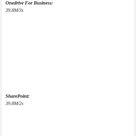
Onedrive For Business:
39.8M/3s
SharePoint:
39.8M/2s
下载地址
v1.0.1
极小的优化
MD5 ：D068F350E504FC3B8C15E192E8B1B309
SHA1 ：
E0886E75B0FEB0F852A4C9DEFB085F690F59E914
CRC32 ：AFB8DCF8
https://share.
一.cn.eu.org/Ed0Ew32l7fJNuaJy3uDfARAB05NOciyhNs_88R