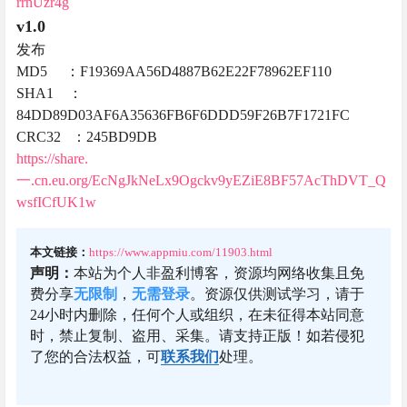
你的支持是我最大的动力
给TA打赏
打赏1元爱你么么哒
0
0
海报分享
收藏
举报
onedrive
工具
直链
Windows
电视盒子
软件
软件
开心电视助手8.0，轻松管理你
OneDrive for Business 直链生成
的电视，安装电视APP
工具
2021-12-29 15:26:55
2022-1-11 10:25:19
0 条回复
A
M
文章作者
管理员
欢迎您，新朋友，感谢参与互动！
确认修改