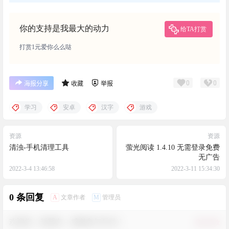
你的支持是我最大的动力
给TA打赏
打赏1元爱你么么哒
0
0
海报分享
收藏
举报
学习
安卓
汉字
游戏
资源
资源
清浊-手机清理工具
萤光阅读 1.4.10 无需登录免费
无广告
2022-3-4 13:46:58
2022-3-11 15:34:30
0 条回复
A
M
文章作者
管理员
欢迎您，新朋友，感谢参与互动！
确认修改