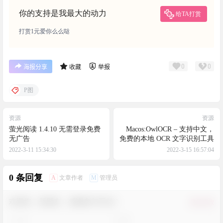
你的支持是我最大的动力
给TA打赏
打赏1元爱你么么哒
0
0
海报分享
收藏
举报
P图
资源
资源
萤光阅读 1.4.10 无需登录免费
Macos:OwlOCR – 支持中文，
无广告
免费的本地 OCR 文字识别工具
2022-3-11 15:34:30
2022-3-15 16:57:04
0 条回复
A
M
文章作者
管理员
欢迎您，新朋友，感谢参与互动！
确认修改