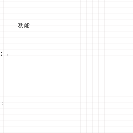
功能
程）；
载；
；