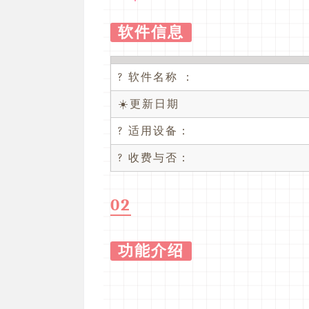
软件信息
? 软件名称 ：
☀️更新日期
? 适用设备：
? 收费与否：
02
功能介绍