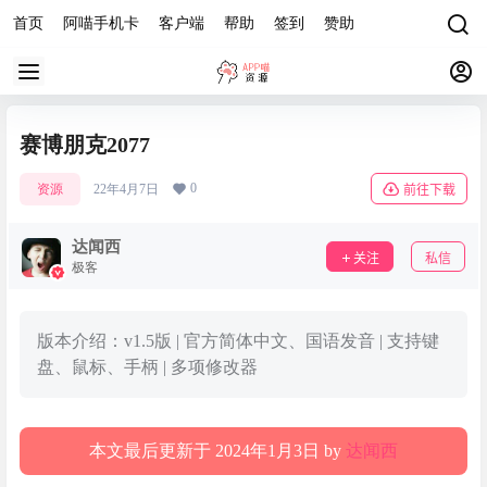
首页
阿喵手机卡
客户端
帮助
签到
赞助
赛博朋克2077
0
资源
22年4月7日
前往下载
达闻西
关注
私信
极客
版本介绍：v1.5版 | 官方简体中文、国语发音 | 支持键
盘、鼠标、手柄 | 多项修改器
本文最后更新于 2024年1月3日 by
达闻西