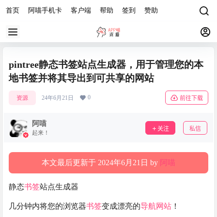
首页
阿喵手机卡
客户端
帮助
签到
赞助
pintree静态书签站点生成器，用于管理您的本
地书签并将其导出到可共享的网站
0
资源
24年6月21日
前往下载
阿喵
关注
私信
起来！
本文最后更新于 2024年6月21日 by
阿喵
静态
书签
站点生成器
几分钟内将您的浏览器
书签
变成漂亮的
导航网站
！