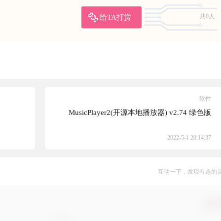
给TA打赏
共0人
软件
MusicPlayer2(开源本地播放器) v2.74 绿色版
2022-5-1 20:14:37
互动一下，发现有趣的
确认