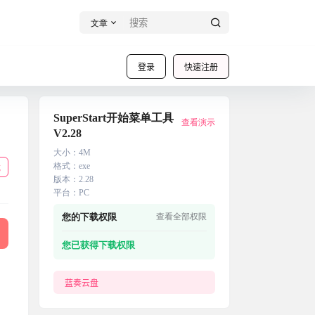
文章
登录
快速注册
SuperStart开始菜单工具
查看演示
V2.28
大小
：
4M
格式
：
exe
载
版本
：
2.28
平台
：
PC
您的下载权限
查看全部权限
您已获得下载权限
蓝奏云盘