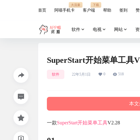
大流量
下载
首页
阿喵手机卡
客户端
帮助
签到
赞
软件
电视
网站
资
SuperStart开始菜单工具V2
0
518
软件
22年5月1日
本文最
一款
SuperStart
开始菜单工具
V2.28