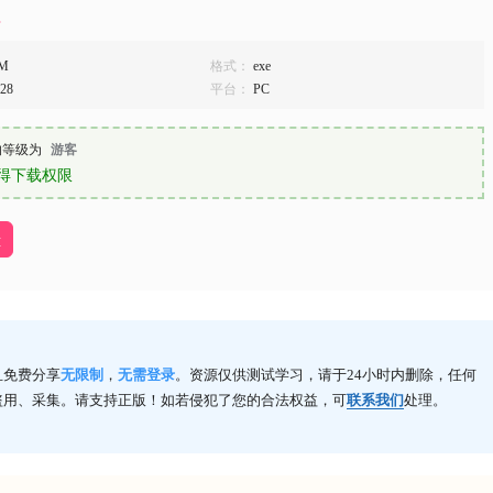
M
格式：
exe
.28
平台：
PC
的等级为
游客
得下载权限
盘
且免费分享
无限制
，
无需登录
。资源仅供测试学习，请于24小时内删除，任何
盗用、采集。请支持正版！如若侵犯了您的合法权益，可
联系我们
处理。