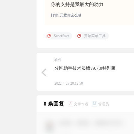
你的支持是我最大的动力
打赏1元爱你么么哒
SuperStart
开始菜单工具
软件
分区助手技术员版v9.7.0特别版
2022-4-29 20:12:50
0 条回复
A
M
文章作者
管理员
欢迎您，新朋友，感谢参与互动！