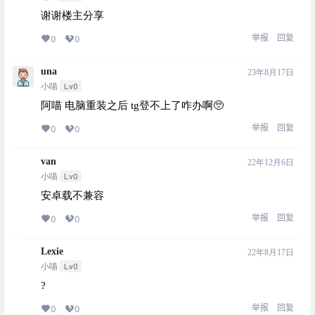
谢谢楼主分享
举报
回复
0
0
una
23年8月17日
Lv0
小喵
阿喵 电脑重装之后 tg登不上了咋办啊🥺
举报
回复
0
0
van
22年12月6日
Lv0
小喵
安卓载不兼容
举报
回复
0
0
Lexie
22年8月17日
Lv0
小喵
?
举报
回复
0
0