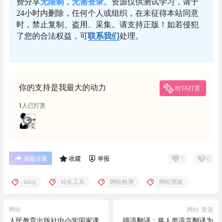
费分享
无限制
，
无需登录
。资源仅供测试学习，请于
24小时内删除，任何个人或组织，在未征得本站同意
时，禁止复制、盗用、采集。请支持正版！如若侵犯
了您的合法权益，可
联系我们
处理。
你的支持是我最大的动力
给TA打赏
1
人已打赏
1
0
海报分享
收藏
举报
itdog
站长工具
网站检测
网站测速
网站
网站
资源
人民教育出版社中小学国家课
喵语翻译：将人类语言翻译为