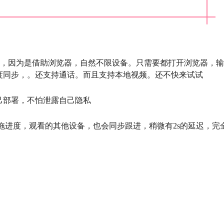
，因为是借助浏览器，自然不限设备。只需要都打开浏览器，输
度同步，。还支持通话。而且支持本地视频。还不快来试试
己部署，不怕泄露自己隐私
拖进度，观看的其他设备，也会同步跟进，稍微有2s的延迟，完