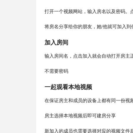
打开一个视频网站，输入房名以及密码。
将房名分享给你的朋友，她/他就可加入到
加入房间
输入房间名，点击加入就会自动打开房主
不需要密码
一起观看本地视频
在保证房主和成员的设备上都有同一份视频
房主选择本地视频后即可建房分享
新加入的成员也需要选择对应的视频文件