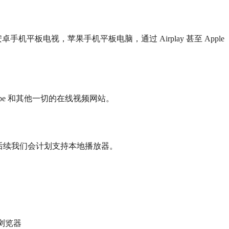
，安卓手机平板电视，苹果手机平板电脑，通过 Airplay 甚至 Apple
be 和其他一切的在线视频网站。
后续我们会计划支持本地播放器。
e 浏览器