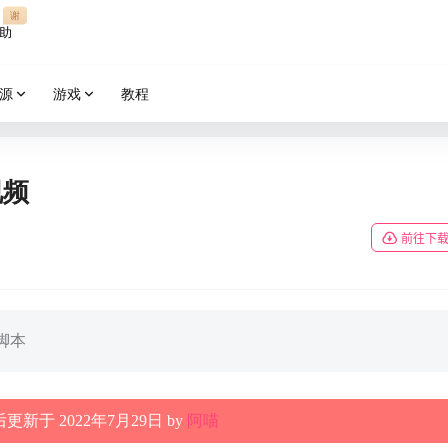
谢
助
源
游戏
教程
视频
前往下
脚本
更新于 2022年7月29日 by
阿喵