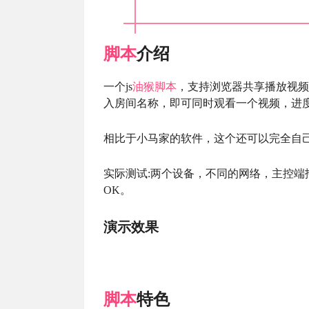
脚本
介绍
一个js
油猴
脚本
，支持浏览器共享播放视频
入房间名称，即可同时观看一个视频，进
相比于小马家的软件，这个还可以完全自
实际测试:两个设备，不同的网络，主控端
OK。
演示效果
脚本
特色