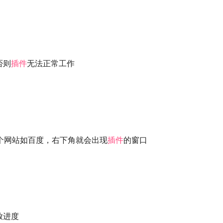
否则
插件
无法正常工作
个网站如百度，右下角就会出现
插件
的窗口
放进度