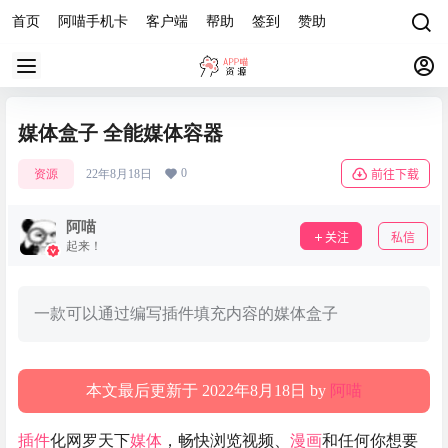
首页
阿喵手机卡
客户端
帮助
签到
赞助
媒体盒子 全能媒体容器
0
资源
22年8月18日
前往下载
阿喵
关注
私信
起来！
一款可以通过编写插件填充内容的媒体盒子
本文最后更新于 2022年8月18日 by
阿喵
插件
化网罗天下
媒体
，畅快浏览视频、
漫画
和任何你想要