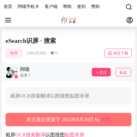
首页
阿喵手机卡
客户端
帮助
签到
赞助
eSearch识屏 · 搜索
0
软件
22年8月30日
前往下载
阿喵
关注
私信
起来！
截屏OCR搜索翻译以图搜图贴图录屏
本文最后更新于 2022年8月30日 by
阿喵
截屏
OCR
搜索
翻译
以图搜图
贴图
录屏