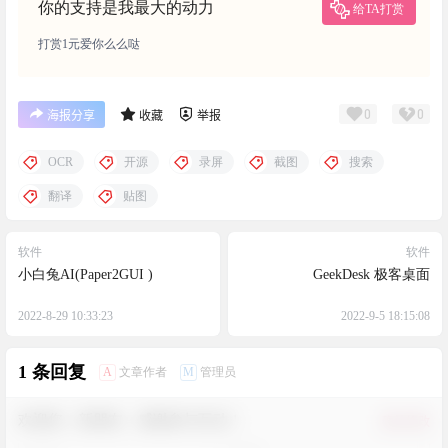
你的支持是我最大的动力
给TA打赏
打赏1元爱你么么哒
0
0
海报分享
收藏
举报
OCR
开源
录屏
截图
搜索
翻译
贴图
软件
软件
小白兔AI(Paper2GUI )
GeekDesk 极客桌面
2022-8-29 10:33:23
2022-9-5 18:15:08
1 条回复
A
M
文章作者
管理员
欢迎您，新朋友，感谢参与互动！
确认修改