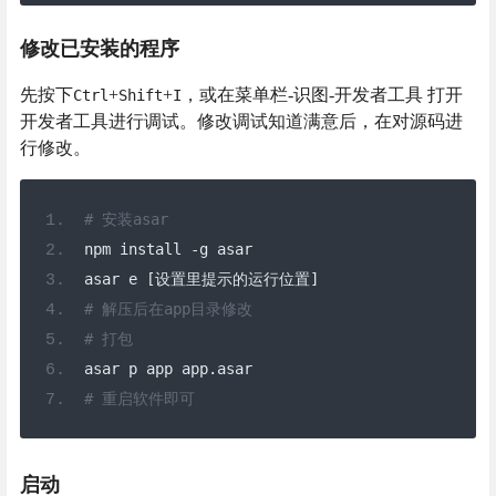
修改已安装的程序
先按下
+
+
，或在菜单栏-识图-开发者工具 打开
Ctrl
Shift
I
开发者工具进行调试。修改调试知道满意后，在对源码进
行修改。
# 安装asar
npm install 
-
g asar
asar e 
[设置里提示的运行位置]
# 解压后在app目录修改
# 打包
asar p app app
.
asar
# 重启软件即可
启动