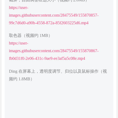
https://user-
images.githubusercontent.com/28475549/155870857-
99c7d6d0-a90b-4558-872a-85f2603225d6.mp4
取色器（视频约 1MB）
https://user-
images.githubusercontent.com/28475549/155870867-
fb0d31f0-2e06-431c-9ae9-ee3af5a5c08e.mp4
Ding 在屏幕上，透明度调节、归位以及鼠标操作（视
频约 1.8MB）