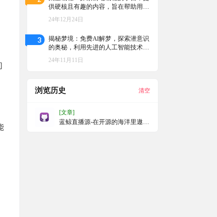
供硬核且有趣的内容，旨在帮助用户
快速了解前端知识体系，并深入计算
24年12月24日
机Web程序的世界
3
揭秘梦境：免费AI解梦，探索潜意识
的奥秘，利用先进的人工智能技术提
供梦境解析和分析服务，帮助用户理
24年11月11日
解梦境的含义，探索潜意识思维
间
浏览历史
清空
[文章]
蓝鲸直播源-在开源的海洋里遨
能
游！