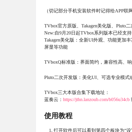
（切记部分手机安装软件时记得给APP联
TVbox官方原版、Takagen美化版、Plut
New:自9月20日起TVbox系列版本已经支
Takagen美化版：全新UI外观、功能更
屏显等功能
TVboxQ标准版：界面简约，兼容性高
Pluto二次开发版：美化UI、可选专业
TVbox三大本版合集下载地址：
蓝奏云：
https://jthn.lanzoub.com/b056u34cb
使用教程
打开软件后可以看到第四个板块为“设置