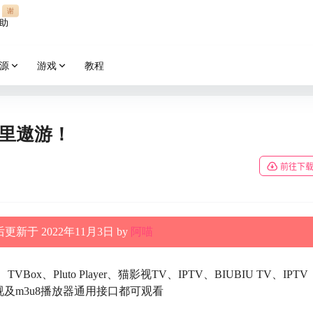
谢
助
源
游戏
教程
洋里遨游！
前往下
更新于 2022年11月3日 by
阿喵
TVBox、Pluto Player、猫影视TV、IPTV、BIUBIU TV、IPTV
及m3u8播放器通用接口都可观看