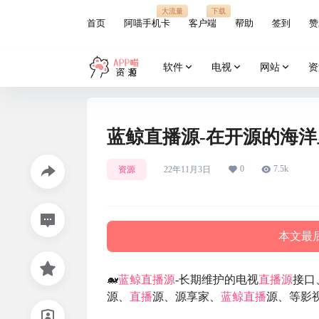
大流量
下载
首页
阿喵手机卡
客户端
帮助
签到
赞
软件
电视
网站
资
蓝鲸直播源-在开源的海
0
7.5k
资源
22年11月3日
本文最后
🐋
蓝鲸
直播源
-长期维护的电视
直播源
接口、
源、
直播
源、源享家、
蓝鲸
直播
源、等影视