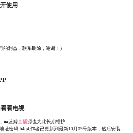
打开使用
司的利益，联系删除，谢谢！)
PP
奶看看电视
，🐋蓝鲸
直播
源也为此长期维护
地址密码:h4q4,作者已更新到最新10月05号版本，然后安装。