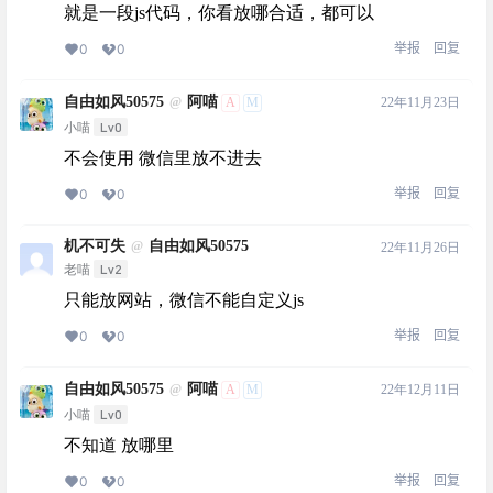
就是一段js代码，你看放哪合适，都可以
举报
回复
0
0
自由如风50575
阿喵
A
M
22年11月23日
@
Lv0
小喵
不会使用 微信里放不进去
举报
回复
0
0
机不可失
自由如风50575
@
22年11月26日
Lv2
老喵
只能放网站，微信不能自定义js
举报
回复
0
0
自由如风50575
阿喵
A
M
22年12月11日
@
Lv0
小喵
不知道 放哪里
举报
回复
0
0