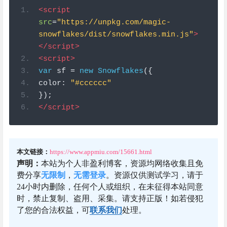
<script
src
=
"https://unpkg.com/magic-
snowflakes/dist/snowflakes.min.js"
>
</script>
<script>
var
 sf 
=
new
Snowflakes
({
color
:
"#cccccc"
});
</script>
本文链接：
https://www.appmiu.com/15661.html
声明：
本站为个人非盈利博客，资源均网络收集且免
费分享
无限制
，
无需登录
。资源仅供测试学习，请于
24小时内删除，任何个人或组织，在未征得本站同意
时，禁止复制、盗用、采集。请支持正版！如若侵犯
了您的合法权益，可
联系我们
处理。