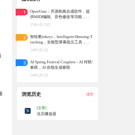
1
OpenUtau：开源歌曲合成软件，提
供MIDI编辑、音色修改等功能，是
音乐创作者的必备工具
25年4月15日
2
智绘教inkeys，Intelligent-Drawing-T
eaching，全能型屏幕批注工具，开
源，免费
24年3月2日
频
3
AI Spring Festival Couplets – AI 对联/
春联，AI 在线生成春联
24年2月5日
颜
浏览历史
清空
[文章]
当贝播放器