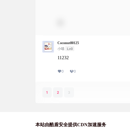
Coconut80125
Lv0
小喵
11232
0
0
1
2
3
本站由酷盾安全提供CDN加速服务