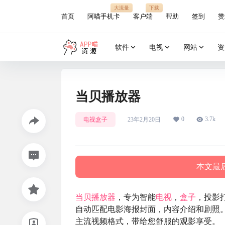
大流量
下载
首页
阿喵手机卡
客户端
帮助
签到
赞
软件
电视
网站
资
当贝播放器
0
3.7k
电视盒子
23年2月20日
本文最后
当贝
播放器
，专为智能
电视
，
盒子
，投影
自动匹配电影海报封面，内容介绍和剧照
主流视频格式，带给您舒服的观影享受。