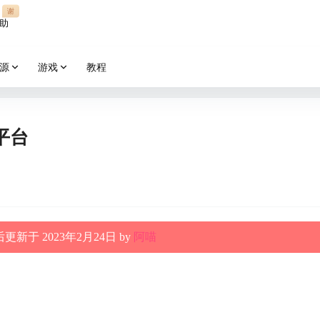
谢
助
源
游戏
教程
平台
更新于 2023年2月24日 by
阿喵