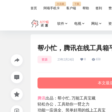
大流量
下载
首页
阿喵手机卡
客户端
帮助
签到
赞
软件
电视
网站
资
帮小忙，腾讯在线工具箱
0
650
资源
23年2月24日
本文最后
腾讯
出品：帮小忙, 万能工具宝藏
轻松办公，工具助你一臂之力
功能一应俱全、简单好用的线上工具宝