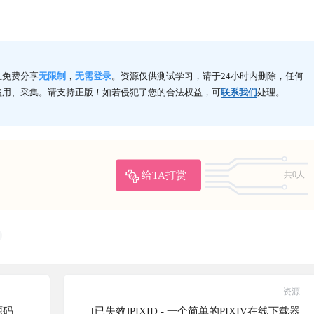
且免费分享
无限制
，
无需登录
。资源仅供测试学习，请于24小时内删除，任何
盗用、采集。请支持正版！如若侵犯了您的合法权益，可
联系我们
处理。
给TA打赏
共0人
资源
源码
[已失效]PIXID - 一个简单的PIXIV在线下载器