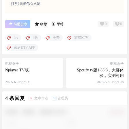
打赏1元爱你么么哒
0
0
海报分享
收藏
举报
ktv
k歌
免费
家庭KTV
家庭KTV APP
电视盒子
电视盒子
Nplayer TV版
Spotify tv版1.83.3，大屏体
验，实测可用
2023-3-10 9:25:31
2023-3-21 19:21:55
4 条回复
A
M
文章作者
管理员
欢迎您，新朋友，感谢参与互动！
确认修改