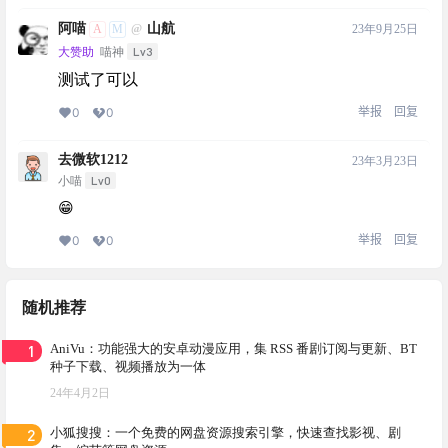
阿喵
山航
A
M
23年9月25日
@
Lv3
大赞助
喵神
测试了可以
举报
回复
0
0
去微软1212
23年3月23日
Lv0
小喵
😁
举报
回复
0
0
随机推荐
1
AniVu：功能强大的安卓动漫应用，集 RSS 番剧订阅与更新、BT
种子下载、视频播放为一体
24年4月2日
2
小狐搜搜：一个免费的网盘资源搜索引擎，快速查找影视、剧