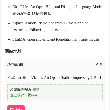
ChatGLM: An Open Bilingual Dialogue Language Model |
开源双语对话语言模型
Alpaca: a model fine-tuned from LLaMA on 52K
instruction-following demonstrations.
LLaMA: open and efficient foundation language models
网站地址
查看
下载权限
FastChat-基于 Vicuna: An Open Chatbot Impressing GPT-4
您当前的等级为
游客
您已获得下载权限
网站地址