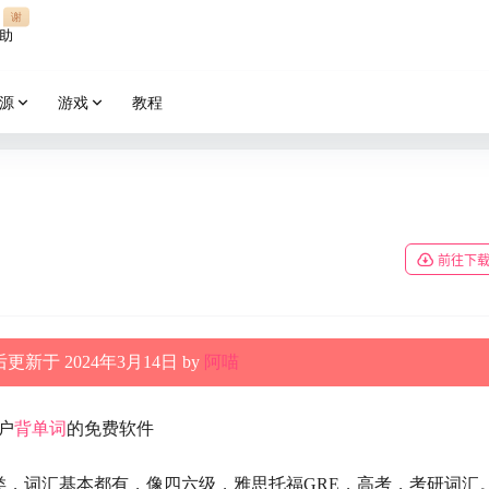
谢
助
源
游戏
教程
前往下
更新于 2024年3月14日 by
阿喵
户
背单词
的免费软件
类，词汇基本都有，像四六级，雅思托福GRE，高考，考研词汇