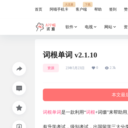
大流量
下载
首页
阿喵手机卡
客户端
帮助
签到
赞
软件
电视
网站
资
词根单词 v2.1.10
0
2.3k
资源
23年5月23日
本文最后
词根
单词
是一款利用“
词根
+词缀”来帮助用
有升学考试，级别考试，出国留学三大分