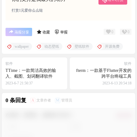
打赏1元爱你么么哒
0
0
海报分享
收藏
举报
wallpaper
动态壁纸
壁纸软件
开源免费
软件
软件
TTime：一款简洁高效的输
fterm：一款基于Flutter开发的
入、截图、划词翻译软件
跨平台终端工具
2023-6-7 21:50:37
2023-6-13 20:54:18
0 条回复
A
M
文章作者
管理员
欢迎您，新朋友，感谢参与互动！
确认修改