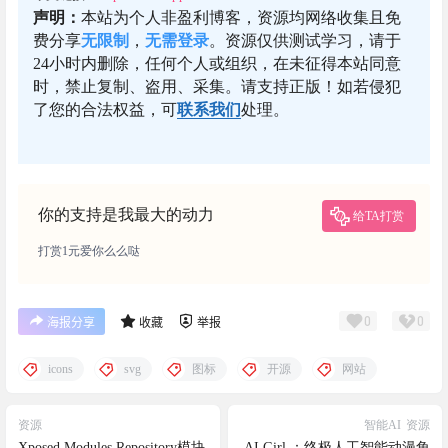
声明：
本站为个人非盈利博客，资源均网络收集且免
费分享
无限制
，
无需登录
。资源仅供测试学习，请于
24小时内删除，任何个人或组织，在未征得本站同意
时，禁止复制、盗用、采集。请支持正版！如若侵犯
了您的合法权益，可
联系我们
处理。
你的支持是我最大的动力
给TA打赏
打赏1元爱你么么哒
0
0
海报分享
收藏
举报
icons
svg
图标
开源
网站
资源
智能AI
资源
Xposed Modules Repository模块
AI Girl ：终极人工智能动漫角