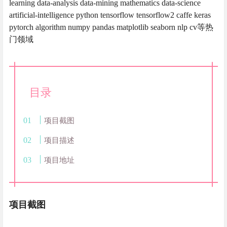
learning data-analysis data-mining mathematics data-science
artificial-intelligence python tensorflow tensorflow2 caffe keras
pytorch algorithm numpy pandas matplotlib seaborn nlp cv等热
门领域
目录
项目截图
项目描述
项目地址
项目截图