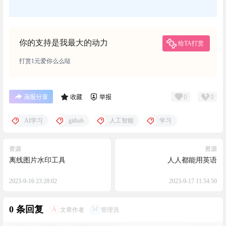
你的支持是我最大的动力
给TA打赏
打赏1元爱你么么哒
0
0
海报分享
收藏
举报
AI学习
github
人工智能
学习
资源
资源
离线图片水印工具
人人都能用英语
2023-9-16 23:28:02
2023-9-17 11:54:50
0 条回复
A
M
文章作者
管理员