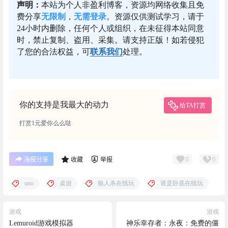
声明：
本站为个人非盈利博客，资源均网络收集且免
费分享
无限制
，
无需登录
。资源仅供测试学习，请于
24小时内删除，任何个人或组织，在未征得本站同意
时，禁止复制、盗用、采集。请支持正版！如若侵犯
了您的合法权益，可
联系我们
处理。
你的支持是我最大的动力
给TA打赏
打赏1元爱你么么哒
0
0
海报分享
收藏
举报
uno
桌游
狼人杀在线玩
谁是卧底在线玩
游戏
游戏
Lemuroid游戏模拟器
神乐幸存者：永夜：免费的僵