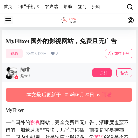
首页
阿喵手机卡
客户端
帮助
签到
赞助
MyFlixer国外的影视网站，免费且无广告
0
资源
23年9月22日
前往下载
阿喵
关注
私信
起来！
本文最后更新于 2024年6月20日 by
阿喵
MyFlixer
一个国外的
影视
网站，完全免费且无广告，清晰度也蛮不
错的，加载速度非常快，几乎是秒播，前提是需要挂梯
子，国内也能用，就是速度会慢很多。学
英语
的话是个不