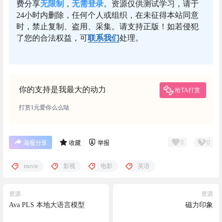
费分享
无限制
，
无需登录
。资源仅供测试学习，请于
24小时内删除，任何个人或组织，在未征得本站同意
时，禁止复制、盗用、采集。请支持正版！如若侵犯
了您的合法权益，可
联系我们
处理。
你的支持是我最大的动力
给TA打赏
打赏1元爱你么么哒
0
0
海报分享
收藏
举报
movie
影视
电影
英语
资源
资源
Ava PLS 本地大语言模型
磁力印象