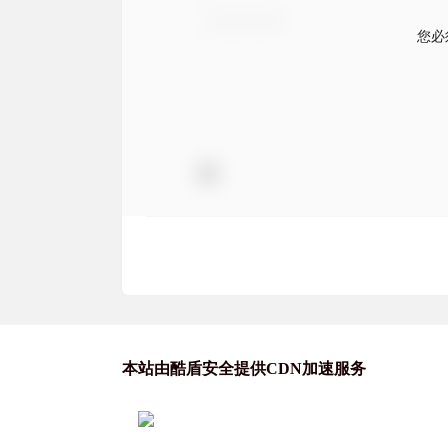
您必
本站由酷盾安全提供CDN加速服务