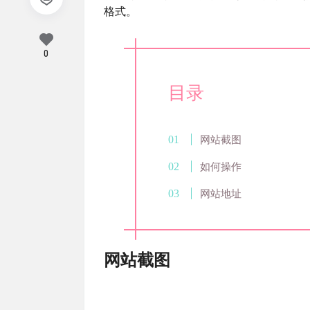
格式。
0
目录
网站截图
如何操作
网站地址
网站截图