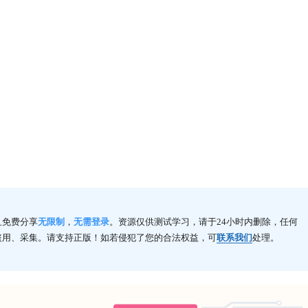
且免费分享
无限制
，
无需登录
。资源仅供测试学习，请于24小时内删除，任何
盗用、采集。请支持正版！如若侵犯了您的合法权益，可
联系我们
处理。