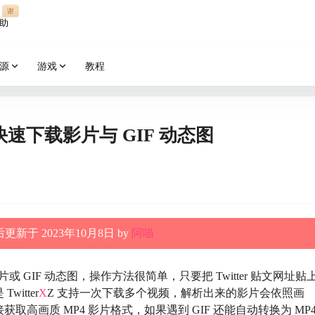
谢
助
源
游戏
教程
 平台快速下载影片与 GIF 动态图
更新于 2023年10月8日 by
阿喵
 GIF 动态图，操作方法很简单，只要把 Twitter 贴文网址贴
itter
X
Z 支持一次下载多个视频，解析出来的影片会依照画
高画质 MP4 影片格式，如果遇到 GIF 还能自动转换为 MP