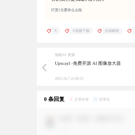
打赏1元爱你么么哒
X
X视频下载
在线解析
智能AI
资源
Upscayl -免费开源 AI 图像放大器
2023-10-7 22:00:25
0 条回复
A
M
文章作者
管理员
欢迎您，新朋友，感谢参与互动！