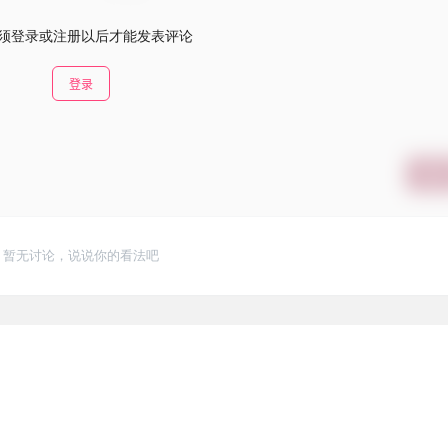
须登录或注册以后才能发表评论
登录
提交
暂无讨论，说说你的看法吧