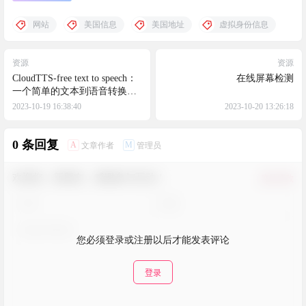
网站
美国信息
美国地址
虚拟身份信息
资源
资源
CloudTTS-free text to speech：
在线屏幕检测
一个简单的文本到语音转换应
用程序，多国语言支持
2023-10-19 16:38:40
2023-10-20 13:26:18
0 条回复
A
M
文章作者
管理员
欢迎您，新朋友，感谢参与互动！
确认修改
您必须登录或注册以后才能发表评论
登录