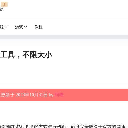
谢
助
源
游戏
教程
件传输工具，不限大小
新于 2023年10月31日 by
阿喵
对端加密和 P2P 的方式进行传输，速度完全取决于双方的网速