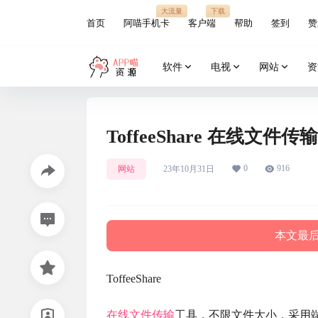
大流量
下载
首页
阿喵手机卡
客户端
帮助
签到
赞
软件
电视
网站
资
ToffeeShare 在线文
0
916
网站
23年10月31日
本文最后更
ToffeeShare
在线文件传输
工具，不限文件大小，采用端