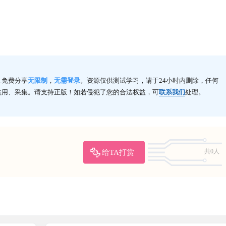
且免费分享
无限制
，
无需登录
。资源仅供测试学习，请于24小时内删除，任何
盗用、采集。请支持正版！如若侵犯了您的合法权益，可
联系我们
处理。
给TA打赏
共0人