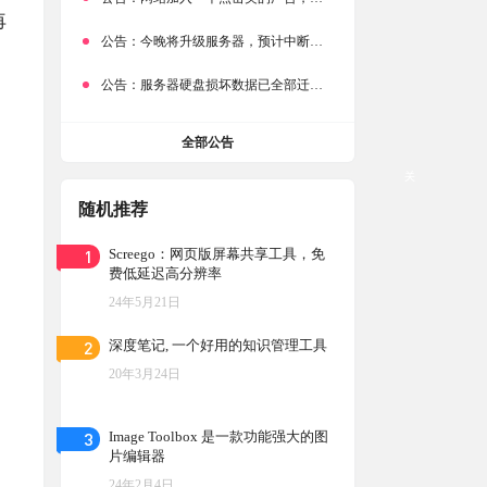
再
公告：
今晚将升级服务器，预计中断时常为1分钟
公告：
服务器硬盘损坏数据已全部迁移备份，网站恢复完成！
全部公告
关
随机推荐
1
Screego：网页版屏幕共享工具，免
费低延迟高分辨率
24年5月21日
2
深度笔记, 一个好用的知识管理工具
20年3月24日
3
Image Toolbox 是一款功能强大的图
片编辑器
24年2月4日