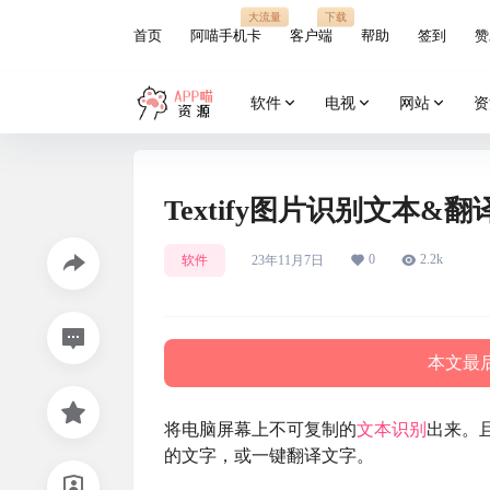
大流量
下载
首页
阿喵手机卡
客户端
帮助
签到
赞
软件
电视
网站
资
Textify图片识别文本&翻
0
2.2k
软件
23年11月7日
本文最后
将电脑屏幕上不可复制的
文本识别
出来。
的文字，或一键翻译文字。