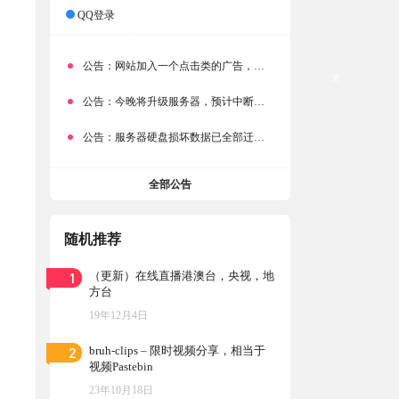
QQ登录
公告：
网站加入一个点击类的广告，大家点击下载按钮需要注意
关
公告：
今晚将升级服务器，预计中断时常为1分钟
公告：
服务器硬盘损坏数据已全部迁移备份，网站恢复完成！
全部公告
随机推荐
1
（更新）在线直播港澳台，央视，地
方台
19年12月4日
2
bruh-clips – 限时视频分享，相当于
视频Pastebin
23年10月18日