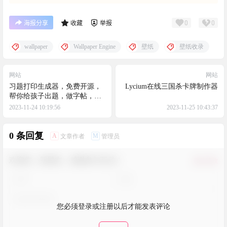
0
0
海报分享
收藏
举报
wallpaper
Wallpaper Engine
壁纸
壁纸收录
网站
网站
习题打印生成器，免费开源，
Lycium在线三国杀卡牌制作器
帮你给孩子出题，做字帖，省
时省力
2023-11-24 10:19:56
2023-11-25 10:43:37
0 条回复
A
M
文章作者
管理员
欢迎您，新朋友，感谢参与互动！
确认修改
您必须登录或注册以后才能发表评论