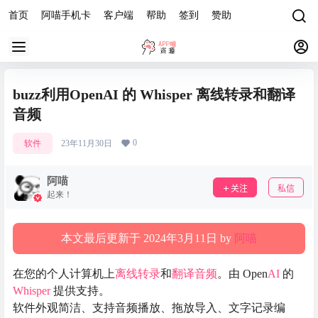
首页
阿喵手机卡
客户端
帮助
签到
赞助
buzz利用OpenAI 的 Whisper 离线转录和翻译
音频
0
软件
23年11月30日
阿喵
关注
私信
起来！
本文最后更新于 2024年3月11日 by
阿喵
在您的个人计算机上
离线转录
和
翻译音频
。由 Open
AI
的
Whisper
提供支持。
软件外观简洁、支持音频播放、拖放导入、文字记录编