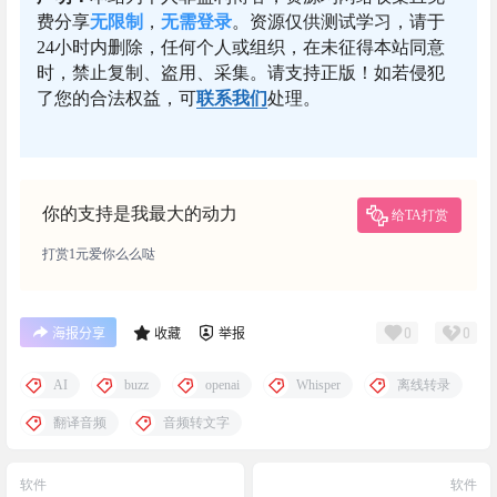
费分享
无限制
，
无需登录
。资源仅供测试学习，请于
24小时内删除，任何个人或组织，在未征得本站同意
时，禁止复制、盗用、采集。请支持正版！如若侵犯
了您的合法权益，可
联系我们
处理。
你的支持是我最大的动力
给TA打赏
打赏1元爱你么么哒
0
0
海报分享
收藏
举报
AI
buzz
openai
Whisper
离线转录
翻译音频
音频转文字
软件
软件