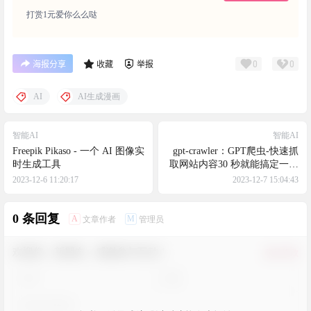
打赏1元爱你么么哒
0
0
海报分享
收藏
举报
AI
AI生成漫画
智能AI
智能AI
Freepik Pikaso - 一个 AI 图像实
gpt-crawler：GPT爬虫-快速抓
时生成工具
取网站内容30 秒就能搞定一个
属于你的问答机器人
2023-12-6 11:20:17
2023-12-7 15:04:43
0 条回复
A
M
文章作者
管理员
欢迎您，新朋友，感谢参与互动！
确认修改