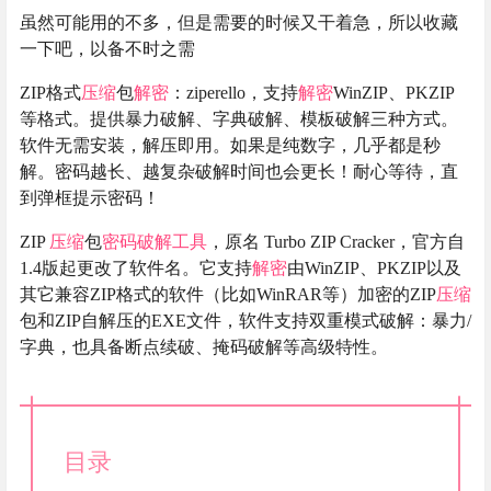
虽然可能用的不多，但是需要的时候又干着急，所以收藏
一下吧，以备不时之需
ZIP格式
压缩
包
解密
：ziperello，支持
解密
WinZIP、PKZIP
等格式。提供暴力破解、字典破解、模板破解三种方式。
软件无需安装，解压即用。如果是纯数字，几乎都是秒
解。密码越长、越复杂破解时间也会更长！耐心等待，直
到弹框提示密码！
ZIP
压缩
包
密码破解
工具
，原名 Turbo ZIP Cracker，官方自
1.4版起更改了软件名。它支持
解密
由WinZIP、PKZIP以及
其它兼容ZIP格式的软件（比如WinRAR等）加密的ZIP
压缩
包和ZIP自解压的EXE文件，软件支持双重模式破解：暴力/
字典，也具备断点续破、掩码破解等高级特性。
目录