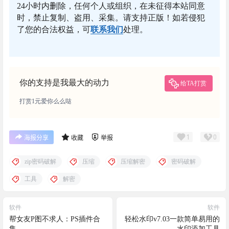
24小时内删除，任何个人或组织，在未征得本站同意
时，禁止复制、盗用、采集。请支持正版！如若侵犯
了您的合法权益，可
联系我们
处理。
你的支持是我最大的动力
给TA打赏
打赏1元爱你么么哒
1
0
海报分享
收藏
举报
zip密码破解
压缩
压缩解密
密码破解
工具
解密
软件
软件
帮女友P图不求人：PS插件合
轻松水印v7.03一款简单易用的
集
水印添加工具