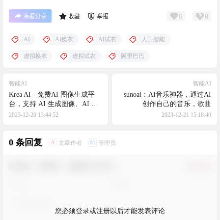
0
0
海报分享
收藏
举报
AI
AI换衣
AI试衣
人工智能
虚拟换衣
虚拟试衣
阿里巴巴
智能AI
智能AI
Krea AI - 免费AI 图像生成平
sunoai：AI音乐神器，通过AI
台，支持 AI 生成图像、AI 放
创作自己的音乐，歌曲
大图像、AI 生成图案等
2023-12-20 13:44:52
2023-12-21 15:18:40
0 条回复
A
M
文章作者
管理员
欢迎您，新朋友，感谢参与互动！
确认修改
您必须登录或注册以后才能发表评论