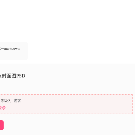
markdown
封面图PSD
的等级为
游客
登录
载