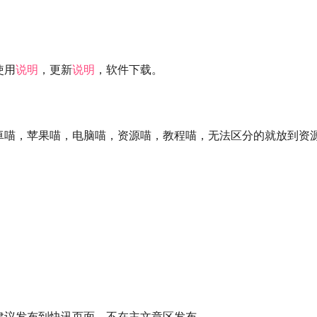
使用
说明
，更新
说明
，软件下载。
卓喵，苹果喵，电脑喵，资源喵，教程喵，无法区分的就放到资
建议发布到快讯页面，不在主文章区发布