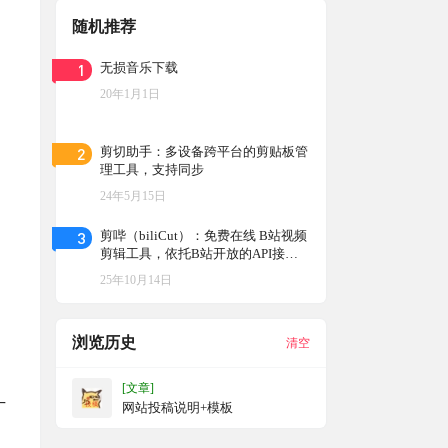
随机推荐
1
无损音乐下载
20年1月1日
2
剪切助手：多设备跨平台的剪贴板管
理工具，支持同步
24年5月15日
3
剪哔（biliCut）：免费在线 B站视频
剪辑工具，依托B站开放的API接口
可应用于bilibili片段截取、音频提
25年10月14日
取、剪辑预览和内容二次加工等
浏览历史
清空
[文章]
丁
网站投稿说明+模板