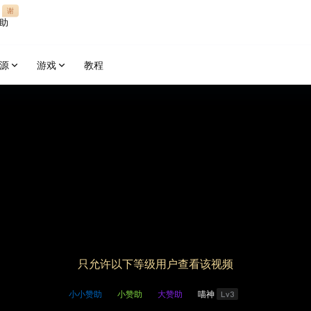
谢
助
源
游戏
教程
只允许以下等级用户查看该视频
Lv3
小小赞助
小赞助
大赞助
喵神