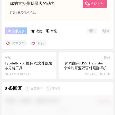
你的支持是我最大的动力
给TA打赏
打赏1元爱你么么哒
0
0
海报分享
收藏
举报
文章改写
释义
网站
网站
Typefully - X(推特)推文排版发
简约翻译KISS Translator：一
布分析工具
个简约开源双语对照翻译扩展
& 油猴脚本，年度最佳双语翻
2023-12-20 16:54:53
2023-12-21 15:51:44
译插件
0 条回复
A
M
文章作者
管理员
欢迎您，新朋友，感谢参与互动！
确认修改