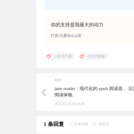
你的支持是我最大的动力
打赏1元爱你么么哒
小红书下载
小红书采集
软件
jane reader：现代化的 epub 阅读器，
阅读体验。
2023-12-22 16:48:44
1 条回复
A
M
文章作者
管理员