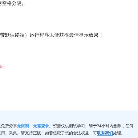
用空格分隔。
ws 11 自带默认终端）运行程序以便获得最佳显示效果！
der
且免费分享
无限制
，
无需登录
。资源仅供测试学习，请于24小时内删除，任何
盗用、采集。请支持正版！如若侵犯了您的合法权益，可
联系我们
处理。