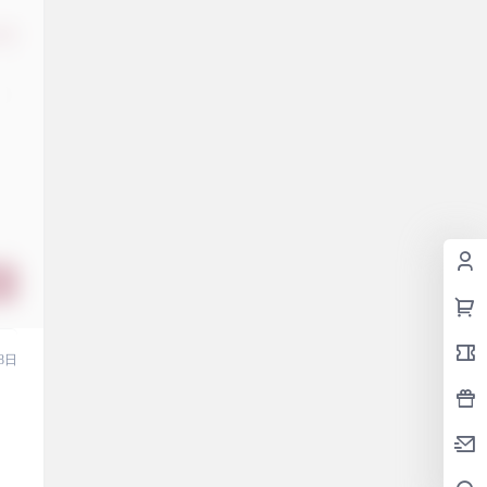
修改
8日