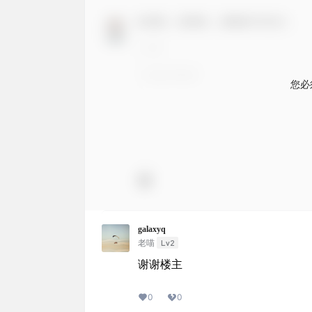
欢迎您，新朋友，感谢参与互动！
您必
galaxyq
Lv2
老喵
谢谢楼主
0
0