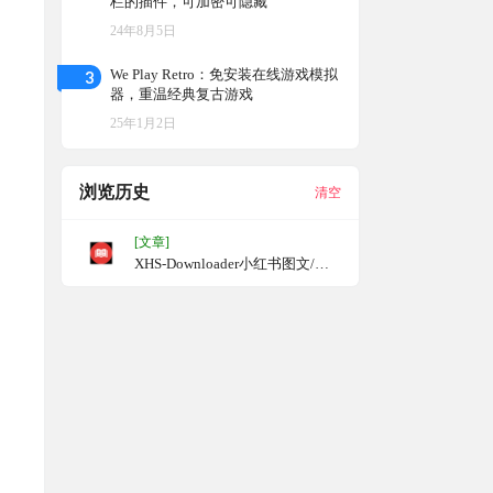
栏的插件，可加密可隐藏
24年8月5日
3
We Play Retro：免安装在线游戏模拟
器，重温经典复古游戏
25年1月2日
浏览历史
清空
[文章]
XHS-Downloader小红书图文/视
频作品采集下载工具