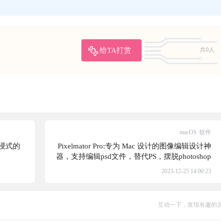
给TA打赏
共0人
macOS
软件
 沉浸式的
Pixelmator Pro:专为 Mac 设计的图像编辑设计神
器，支持编辑psd文件，替代PS，摆脱photoshop
的舒服
2023-12-25 14:00:23
互动一下，发现有趣的