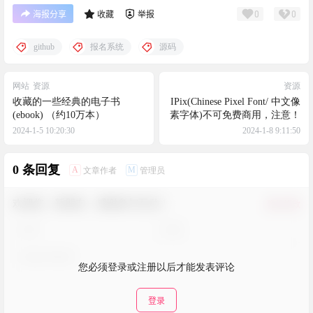
0
0
海报分享
收藏
举报
github
报名系统
源码
网站
资源
资源
收藏的一些经典的电子书
IPix(Chinese Pixel Font/ 中文像
(ebook) （约10万本）
素字体)不可免费商用，注意！
2024-1-5 10:20:30
2024-1-8 9:11:50
0 条回复
A
M
文章作者
管理员
欢迎您，新朋友，感谢参与互动！
确认修改
您必须登录或注册以后才能发表评论
登录