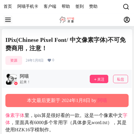
首页
阿喵手机卡
客户端
帮助
签到
赞助
IPix(Chinese Pixel Font/ 中文像素字体)不可免
费商用，注意！
0
资源
24年1月8日
阿喵
关注
私信
起来！
本文最后更新于 2024年1月8日 by
阿喵
像素字体
里，ipix算是很好看的一款。这是一个像素中文
字
体
，里面具有6000多个常用字（具体参见word.txt），其是
使用HZK16字模制作。