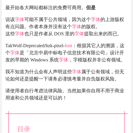
最开始各大网站都标注的免费可商用。
但是
说该
字体
可能不属于公共领域，因为这个
字体
的上游版权
有点问题。作者本身并没有这个
字体
的版权。
这些
字体
也只是作者从 DOS 里的
字体
提取出来的而已。
TakWolf-Deprecated/hzk-pixel-
font
：根据其它人的溯源，这
个
字体
是「北京中易中标电子信息技术有限公司」设计开
发的早期的 Windows 系统
字体
，字模版权并非公有领域。
我不知道为什么会有人声明这些
字体
属于公有领域，但无
论如何还是提醒一下请务必谨慎考量并自负版权风险。
请使用者自行考虑法律风险。当然如果你自用不用于商业
用途和公共领域还是可以的！
目录