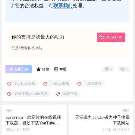
了您的合法权益，可
联系我们
处理。
你的支持是我最大的动力
给TA打赏
打赏1元爱你么么哒
0
0
海报分享
收藏
举报
YouTube下载
下载ins视频
下载X视频
在线下载youtube视频
视频下载
网站
网站
SaveFrom一款高效的在线视频
天堂磁力TTCL-磁力种子搜索
下载器，轻松下载YouTube等
下载网站
视频平台4K视频
2024-1-9 9:53:59
2024-1-9 16:11:13