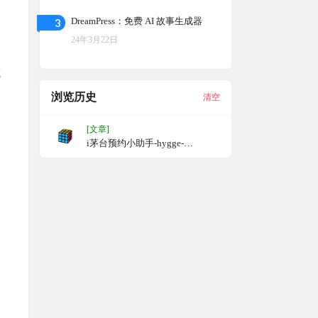
3
DreamPress：免费 AI 故事生成器
24年3月22日
或
浏览历史
清空
[文章]
i茅台预约小助手-hygge-
imaotai：抢茅台，Wpf实现i茅台
app接口自动化每日自动预约