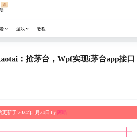
谢
助
源
游戏
教程
maotai：抢茅台，Wpf实现i茅台app接口
更新于 2024年1月24日 by
阿喵