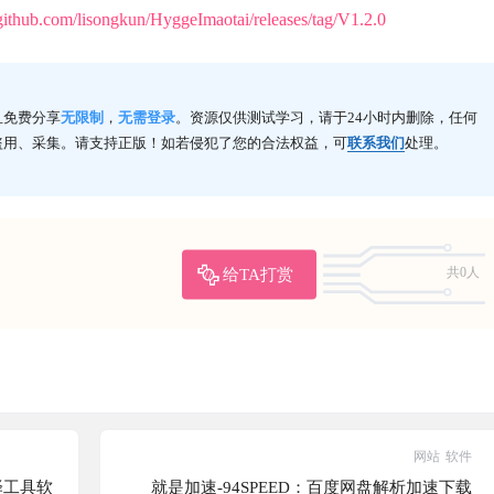
//github.com/lisongkun/HyggeImaotai/releases/tag/V1.2.0
且免费分享
无限制
，
无需登录
。资源仅供测试学习，请于24小时内删除，任何
盗用、采集。请支持正版！如若侵犯了您的合法权益，可
联系我们
处理。
给TA打赏
共0人
网站
软件
译工具软
就是加速-94SPEED：百度网盘解析加速下载