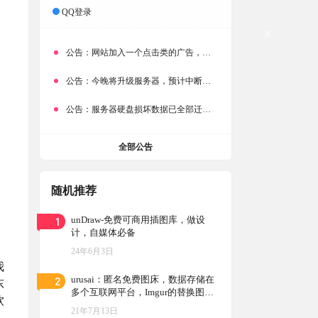
QQ登录
关
公告：
网站加入一个点击类的广告，大家点击下载按钮需要注意
公告：
今晚将升级服务器，预计中断时常为1分钟
公告：
服务器硬盘损坏数据已全部迁移备份，网站恢复完成！
全部公告
随机推荐
1
unDraw-免费可商用插图库，做设
计，自媒体必备
24年6月3日
我
2
urusai：匿名免费图床，数据存储在
东
多个互联网平台，Imgur的替换图片
软
存储图床方案
21年7月13日