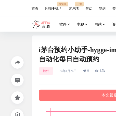
大流量
下载
首页
阿喵手机卡
客户端
帮助
签到
赞
软件
电视
网站
资
i茅台预约小助手-hygge-i
自动化每日自动预约
0
4.7k
软件
24年1月24日
本文最后