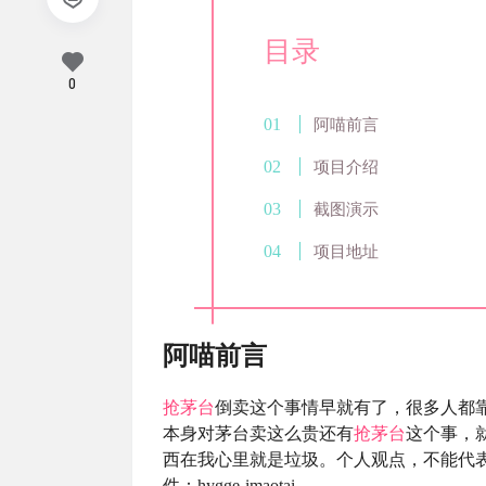
目录
0
阿喵前言
项目介绍
截图演示
项目地址
阿喵前言
抢茅台
倒卖这个事情早就有了，很多人都
本身对茅台卖这么贵还有
抢茅台
这个事，
西在我心里就是垃圾。个人观点，不能代
件：hygge-imaotai