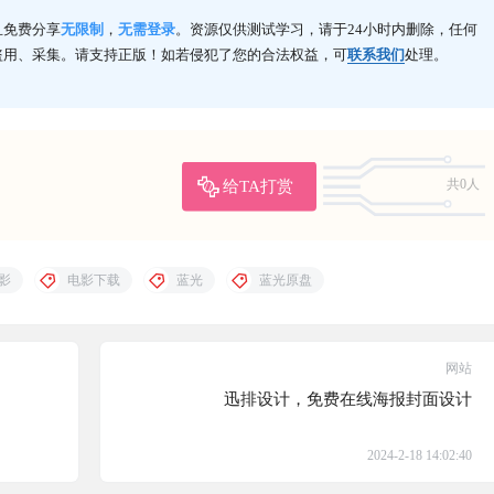
且免费分享
无限制
，
无需登录
。资源仅供测试学习，请于24小时内删除，任何
盗用、采集。请支持正版！如若侵犯了您的合法权益，可
联系我们
处理。
给TA打赏
共0人
影
电影下载
蓝光
蓝光原盘
网站
迅排设计，免费在线海报封面设计
2024-2-18 14:02:40