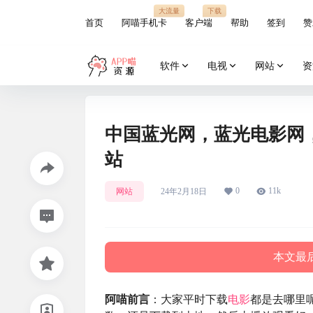
大流量
下载
首页
阿喵手机卡
客户端
帮助
签到
赞
软件
电视
网站
资
中国蓝光网，蓝光电影网
站
0
11k
网站
24年2月18日
本文最后
阿喵前言
：大家平时下载
电影
都是去哪里