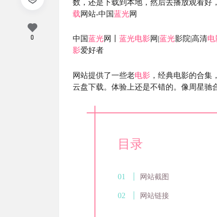
数，还是下载到本地，然后去播放观看好
载
网站-中国
蓝光
网
0
中国
蓝光
网丨
蓝光
电影
网|
蓝光
影院|高清
电
影
爱好者
网站提供了一些老
电影
，经典电影的合集
云盘下载。体验上还是不错的。像周星驰
目录
网站截图
网站链接