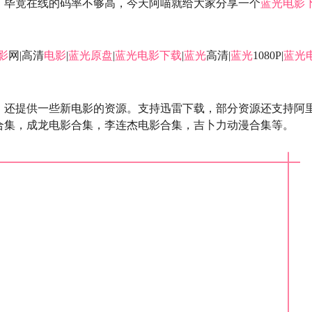
，毕竟在线的码率不够高，今天阿喵就给大家分享一个
蓝光
电影
影
网|高清
电影
|
蓝光原盘
|
蓝光
电影下载
|
蓝光
高清|
蓝光
1080P|
蓝光
，还提供一些新电影的资源。支持迅雷下载，部分资源还支持阿
合集，成龙电影合集，李连杰电影合集，吉卜力动漫合集等。