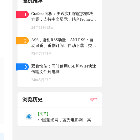
随机推荐
1
Grafana面板：美观实用的监控解决
方案，支持中文显示，结合Promethe
us与Docker，轻松监控小鸡和NAS设
24年11月13日
备
2
ASS，蜜柑RSS动漫，ANI-RSS：自
动追番、番剧订阅、自动下载，类似
autobangumi项目
25年7月24日
3
双轨快传：同时使用USB和WIFI快速
传输文件到电脑
24年5月23日
浏览历史
清空
[文章]
中国蓝光网，蓝光电影网，高清
电影网，高清电影蓝光电影下载
网站