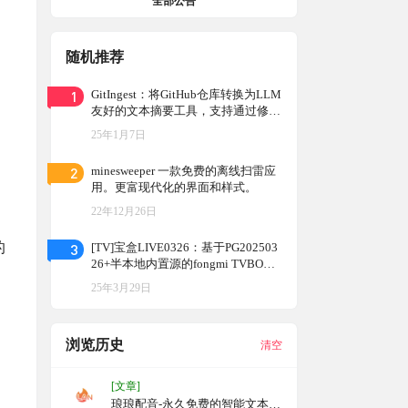
全部公告
随机推荐
1
GitIngest：将GitHub仓库转换为LLM
友好的文本摘要工具，支持通过修改
URL快速生成代码库的文本摘要和统
25年1月7日
计信息
2
minesweeper 一款免费的离线扫雷应
用。更富现代化的界面和样式。
22年12月26日
的
3
[TV]宝盒LIVE0326：基于PG202503
26+半本地内置源的fongmi TVBOX
影视直播APP
25年3月29日
浏览历史
清空
。
[文章]
琅琅配音-永久免费的智能文本转