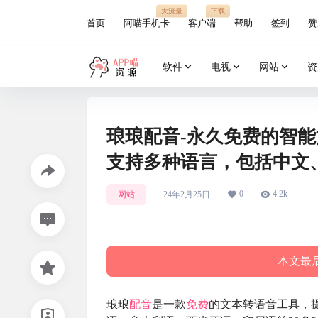
大流量
下载
首页
阿喵手机卡
客户端
帮助
签到
赞
软件
电视
网站
资
琅琅配音-永久免费的智
支持多种语言，包括中文、
0
4.2k
网站
24年2月25日
本文最后
琅琅
配音
是一款
免费
的文本转语音工具，