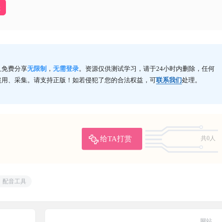
址
且免费分享
无限制
，
无需登录
。资源仅供测试学习，请于24小时内删除，任何
盗用、采集。请支持正版！如若侵犯了您的合法权益，可
联系我们
处理。
给TA打赏
共0人
配音工具
网站