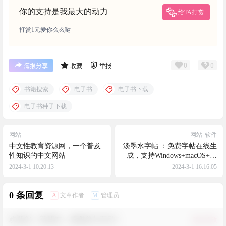
你的支持是我最大的动力
给TA打赏
打赏1元爱你么么哒
0
0
海报分享
收藏
举报
书籍搜索
电子书
电子书下载
电子书种子下载
网站
网站
软件
中文性教育资源网，一个普及
淡墨水字帖 ：免费字帖在线生
性知识的中文网站
成，支持Windows+macOS+安
卓
2024-3-1 10:20:13
2024-3-1 16:16:05
0 条回复
A
M
文章作者
管理员
欢迎您，新朋友，感谢参与互动！
确认修改