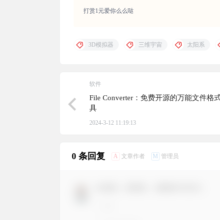
打赏1元爱你么么哒
3D模拟器
三维宇宙
太阳系
软件
File Converter：免费开源的万能文件
具
2024-3-12 11:19:13
0 条回复
A
M
文章作者
管理员
欢迎您，新朋友，感谢参与互动！