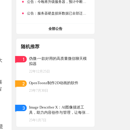
公告：
今晚将升级服务器，预计中断时常为1分钟
公告：
服务器硬盘损坏数据已全部迁移备份，网站恢复完成！
全部公告
随机推荐
1
伪微-一款好用的高质量微信聊天模
大
拟器
22年12月25日
喜
2
OpenToonz制作2D动画的软件
宙
23年7月30日
3
Image Describer X：AI图像描述工
具，助力内容创作与管理，让每张图
片“说话”，能够将图片转化为详细准
25年1月7日
确的文字描述
是