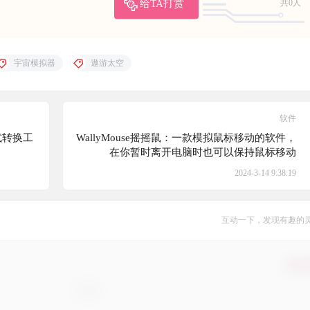
给TA打赏
共0人
宇宙模拟器
遨游太空
软件
格式转换工
WallyMouse摇摇鼠：一款模拟鼠标移动的软件，
在你暂时离开电脑时也可以保持鼠标移动
2024-3-14 9:38:19
互动一下，发现有趣的
确认