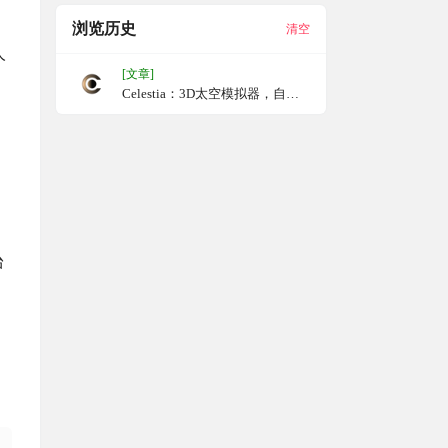
浏览历史
清空
人
[文章]
Celestia：3D太空模拟器，自由
地探索宇宙
台