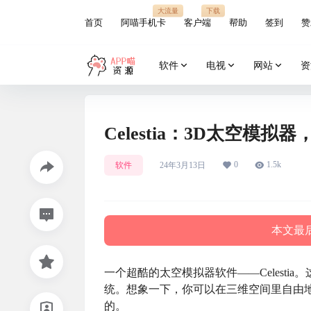
大流量
下载
首页
阿喵手机卡
客户端
帮助
签到
赞
软件
电视
网站
资
Celestia：3D太空模
0
1.5k
软件
24年3月13日
本文最后
一个超酷的太空模拟器软件——Celestia。这
统。想象一下，你可以在三维空间里自由
的。