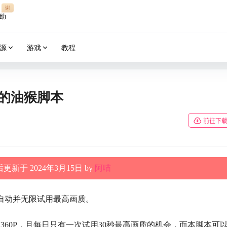
谢
助
源
游戏
教程
质的油猴脚本
前往下
更新于 2024年3月15日 by
阿喵
况下，自动并无限试用最高画质。
360P，且每日只有一次试用30秒最高画质的机会，而本脚本可