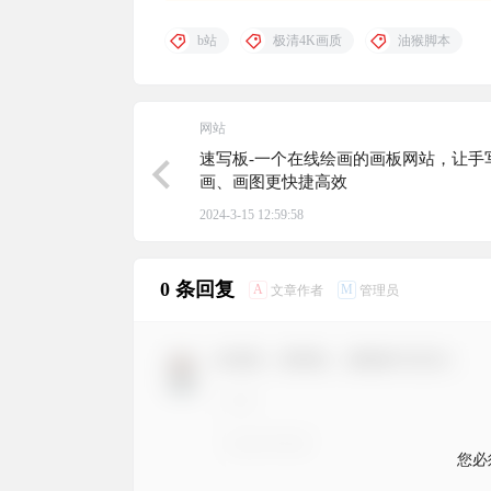
b站
极清4K画质
油猴脚本
网站
速写板-一个在线绘画的画板网站，让手
画、画图更快捷高效
2024-3-15 12:59:58
0 条回复
A
M
文章作者
管理员
欢迎您，新朋友，感谢参与互动！
您必