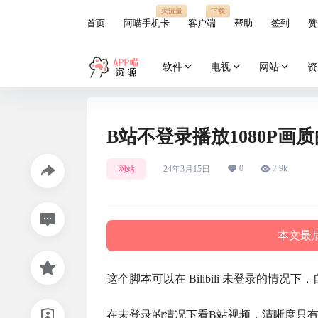
大流量
下载
首页
阿喵手机卡
客户端
帮助
签到
赞
软件
电视
网站
资
B站不登录播放1080P画
0
7.9k
网站
24年3月15日
本文最后
这个脚本可以在 Bilibili 未登录的情
在未登录的情况下看B站视频，清晰度只有