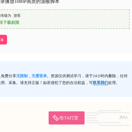
录播放1080P画质的油猴脚本
的等级为
游客
得下载权限
脚本
且免费分享
无限制
，
无需登录
。资源仅供测试学习，请于24小时内删除，任何
盗用、采集。请支持正版！如若侵犯了您的合法权益，可
联系我们
处理。
给TA打赏
共0人