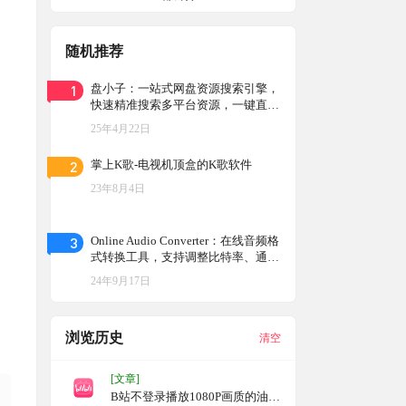
随机推荐
1
盘小子：一站式网盘资源搜索引擎，
快速精准搜索多平台资源，一键直达
下载页面
25年4月22日
2
掌上K歌-电视机顶盒的K歌软件
。
23年8月4日
3
Online Audio Converter：在线音频格
式转换工具，支持调整比特率、通道
数和采样率，最大支持 1GB 文件，
24年9月17日
免费使用，无需注册
浏览历史
清空
[文章]
B站不登录播放1080P画质的油猴