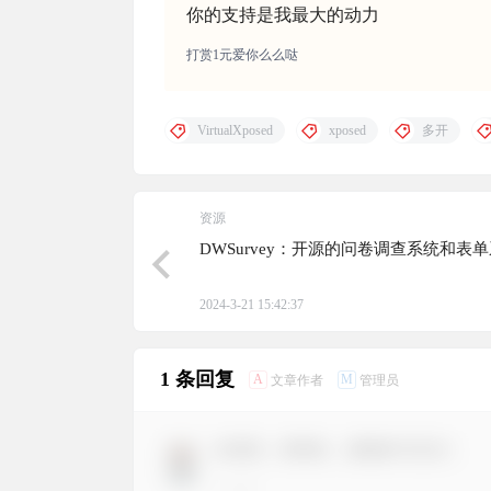
你的支持是我最大的动力
打赏1元爱你么么哒
VirtualXposed
xposed
多开
资源
DWSurvey：开源的问卷调查系统和表
2024-3-21 15:42:37
1 条回复
A
M
文章作者
管理员
欢迎您，新朋友，感谢参与互动！