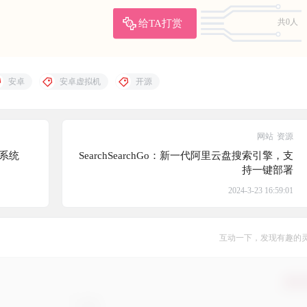
给TA打赏
共0人
安卓
安卓虚拟机
开源
网站
资源
单系统
SearchSearchGo：新一代阿里云盘搜索引擎，支
持一键部署
2024-3-23 16:59:01
互动一下，发现有趣的
确认