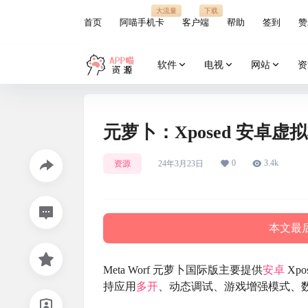
大流量
下载
首页
阿喵手机卡
客户端
帮助
签到
赞
软件
电视
网站
资
元萝卜：Xposed 安卓
0
3.4k
资源
24年3月23日
本文最后
Meta Worf 元萝卜国际版主要提供
安卓
Xpo
持应用
多开
、动态调试、游戏增强模式、