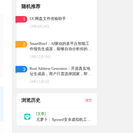
随机推荐
1
UC网盘文件传输助手
23年4月24日
2
SmartBrief：AI驱动的多平台智能工
作报告生成器，能够自动分析你的项
目代码提交记录和任务数据，具备多
24年12月19日
种语言模型支持
3
Real Address Generator：开源真实地
址生成器，用户只需选择国家，即可
自动生成该国家地图上真实的随机地
24年11月1日
址
浏览历史
清空
[文章]
元萝卜：Xposed安卓虚拟机工
具，应用多开