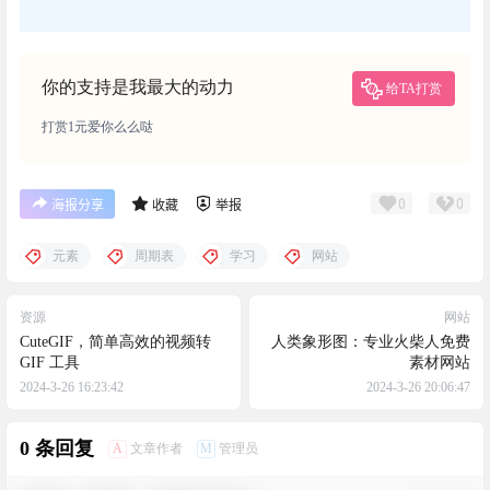
你的支持是我最大的动力
给TA打赏
打赏1元爱你么么哒
0
0
海报分享
收藏
举报
元素
周期表
学习
网站
资源
网站
CuteGIF，简单高效的视频转
人类象形图：专业火柴人免费
GIF 工具
素材网站
2024-3-26 16:23:42
2024-3-26 20:06:47
0 条回复
A
M
文章作者
管理员