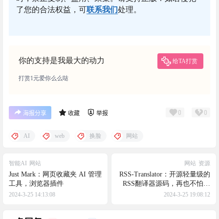
了您的合法权益，可
联系我们
处理。
你的支持是我最大的动力
给TA打赏
打赏1元爱你么么哒
0
0
海报分享
收藏
举报
AI
web
换脸
网站
智能AI
网站
网站
资源
Just Mark：网页收藏夹 AI 管理
RSS-Translator：开源轻量级的
工具，浏览器插件
RSS翻译器源码，再也不怕看
不懂外国站了！
2024-3-25 14:13:08
2024-3-25 19:08:12