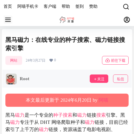
首页
阿喵手机卡
客户端
帮助
签到
赞助
黑马磁力：在线专业的种子搜索、磁力链接搜
索引擎
0
网站
24年3月27日
前往下载
Root
关注
私信
本文最后更新于 2024年6月20日 by
阿喵
黑马
磁力
是一个专业的
种子
搜索
和
磁力
链接
搜索
引擎。黑
马
磁力
专注于从 DHT 网络爬取种子和
磁力
链接，目前已经
索引了上千万的
磁力
链接，资源涵盖了电影电视剧、