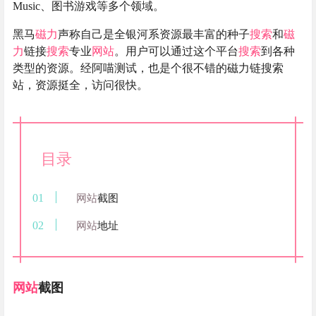
Music、图书游戏等多个领域。
黑马
磁力
声称自己是全银河系资源最丰富的种子
搜索
和
磁
力
链接
搜索
专业
网站
。用户可以通过这个平台
搜索
到各种
类型的资源。经阿喵测试，也是个很不错的磁力链搜索
站，资源挺全，访问很快。
目录
网站
截图
网站
地址
网站
截图