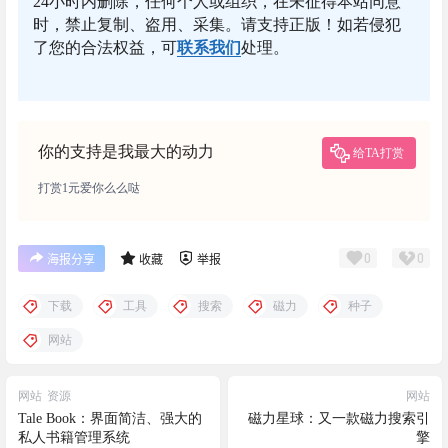
24小时内删除，任何个人或组织，在未征得本站同意
时，禁止复制、盗用、采集。请支持正版！如若侵犯
了您的合法权益，可
联系我们
处理。
你的支持是我最大的动力
给TA打赏
打赏1元爱你么么哒
0
0
海报分享
收藏
举报
下载
工具
搜索
磁力
种子
网站
网站
资源
网站
Tale Book：界面简洁、强大的
磁力星球：又一款磁力搜索引
私人书籍管理系统
擎